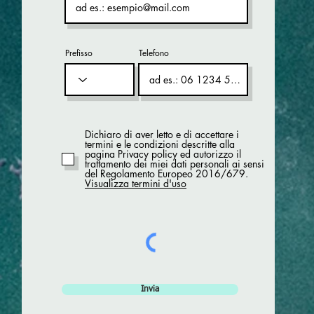
Prefisso
Telefono
Dichiaro di aver letto e di accettare i
termini e le condizioni descritte alla
pagina Privacy policy ed autorizzo il
trattamento dei miei dati personali ai sensi
del Regolamento Europeo 2016/679.
Visualizza termini d'uso
Invia