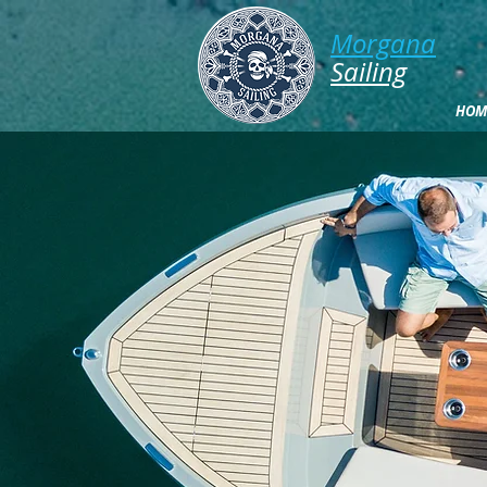
Morgana​
​​​Sailing
HOM