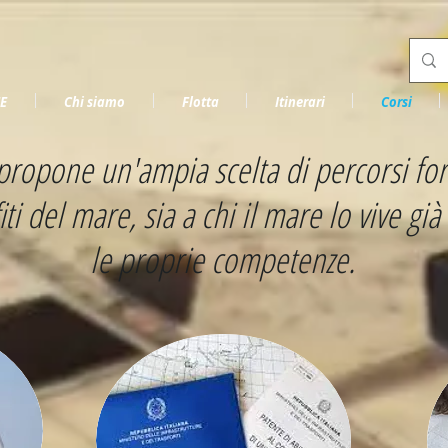
E
Chi siamo
Flotta
Itinerari
Corsi
pone un'ampia scelta di percorsi forma
ofiti del mare, sia a chi il mare lo vive g
le proprie competenze.