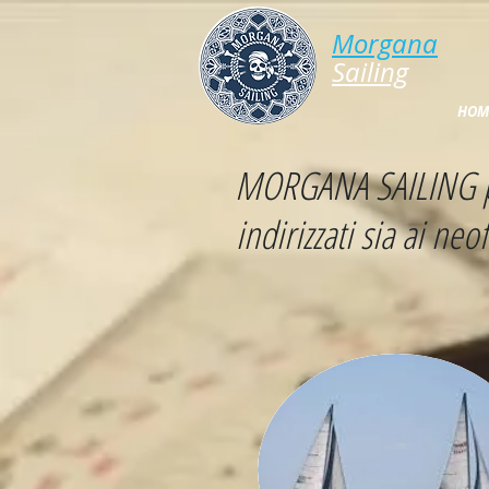
Morgana​
​​​Sailing
HOM
MORGANA SAILING pro
indirizzati sia ai ne