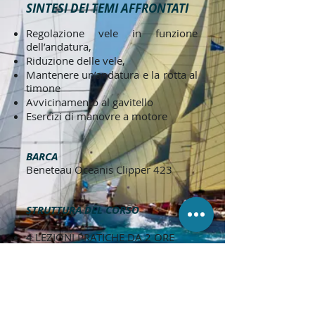
SINTESI DEI TEMI AFFRONTATI
Regolazione vele in funzione
dell’andatura,
Riduzione delle vele,
Mantenere un’andatura e la rotta al
timone
Avvicinamento al gavitello
Esercizi di manovre a motore
BARCA
Beneteau Oceanis Clipper 423
STRUTTURA DEL CORSO
4 LEZIONI PRATICHE DA 2 ORE
CIASCUNA
Contattaci