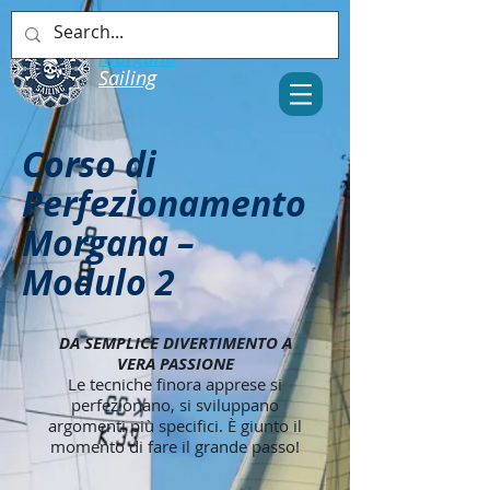
Morgana​
​​​Sailing
Corso di
Perfezionamento
Morgana –
Modulo 2
DA SEMPLICE DIVERTIMENTO A
VERA PASSIONE
Le tecniche finora apprese si
perfezionano, si sviluppano
argomenti più specifici. È giunto il
momento di fare il grande passo!