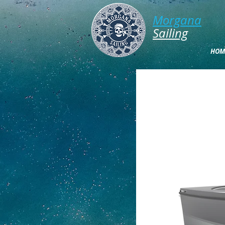
Morgana​
​​​Sailing
HOM