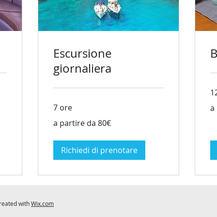
Escursione
B
giornaliera
1
a
7 ore
a
par
da
a
10
a partire da 80€
partire
da
80€
Richiedi di prenotare
created with
Wix.com