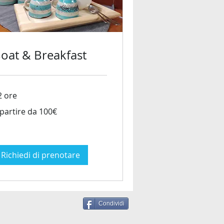
oat & Breakfast
2 ore
 partire da 100€
tire
0€
Richiedi di prenotare
Condividi