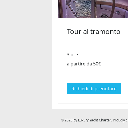
Tour al tramonto
3 ore
a
a partire da 50€
partire
da
50€
Richiedi di prenotare
© 2023 by Luxury Yacht Charter. Proudly 
Prenota Ora
Prenota Ora