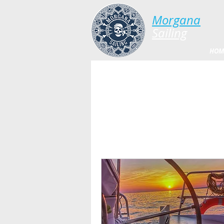
Morgana​
​​​Sailing
HOM